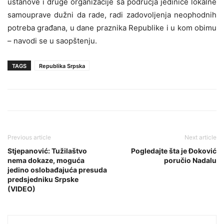
ustanove i druge organizacije sa područja jedinice lokalne
samouprave dužni da rade, radi zadovoljenja neophodnih
potreba građana, u dane praznika Republike i u kom obimu
– navodi se u saopštenju.
TAGS
Republika Srpska
Previous article
Next article
Stjepanović: Tužilaštvo
Pogledajte šta je Đoković
nema dokaze, moguća
poručio Nadalu
jedino oslobađajuća presuda
predsjedniku Srpske
(VIDEO)