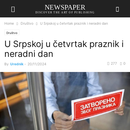
NEWSPAPER
DISCOVER THE ART OF PUBLISHING
Home
Društvo
U Srpskoj u četvrtak praznik i neradni dan
Društvo
U Srpskoj u četvrtak praznik i
neradni dan
277
0
By
Urednik
-
20/11/2024