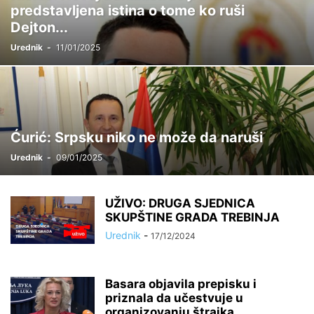
predstavljena istina o tome ko ruši
Dejton...
Urednik
-
11/01/2025
Ćurić: Srpsku niko ne može da naruši
Urednik
-
09/01/2025
UŽIVO: DRUGA SJEDNICA
SKUPŠTINE GRADA TREBINJA
Urednik
-
17/12/2024
Basara objavila prepisku i
priznala da učestvuje u
organizovanju štrajka