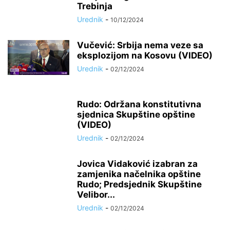
Trebinja
Urednik
-
10/12/2024
Vučević: Srbija nema veze sa
eksplozijom na Kosovu (VIDEO)
Urednik
-
02/12/2024
Rudo: Održana konstitutivna
sjednica Skupštine opštine
(VIDEO)
Urednik
-
02/12/2024
Jovica Vidaković izabran za
zamjenika načelnika opštine
Rudo; Predsjednik Skupštine
Velibor...
Urednik
-
02/12/2024