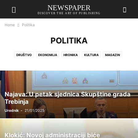
NEWSPAPER
DISCOVER THE ART OF PUBLISHING
Home
Politika
POLITIKA
DRUŠTVO
EKONOMIJA
HRONIKA
KULTURA
MAGAZIN
OUR PARTNERS
POLITIKA
PUBLIC
SPORT
VIJESTI
Najava: U petak sjednica Skupštine grada
Trebinja
Urednik
-
21/01/2025
Klokić: Novoj administraciji biće