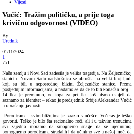
Vijesti
Vučić: Tražim političku, a prije toga
krivičnu odgovornost (VIDEO)
By
Urednik
-
01/11/2024
1
751
Našu zemlju i Novi Sad zadesila je velika tragedija. Na Željezničkoj
stanici u Novom Sadu nadstrešnica se obrušila na veliki broj ljudi
koji su bili u neposrednoj blizini Željezničke stanice. Prema
posljednjim informacijama, a nadamo se da će to biti konačan broj –
14 lica je preminulo, od toga za pet lica još nismo uspjeli da
saznamo za identitet – rekao je predsjednik Srbije Aleksandar Vučić
u obraćanju javnosti.
Porodicama i svim bližnjima je izrazio saučešće. Večeras je teško
govoriti. Teško je bilo šta racionalno reći, ali i u takvim trenucima
svi zajedno moramo da smognemo snage da se ujedinimo,
pomognemo porodicama stradalih i da učinimo sve u našoj moći da