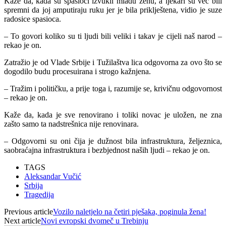
Kaže da, kada su spasioci izvukli mladu ženu, a ljekari su već bili
spremni da joj amputiraju ruku jer je bila priklještena, vidio je suze
radosice spasioca.
– To govori koliko su ti ljudi bili veliki i takav je cijeli naš narod –
rekao je on.
Zatražio je od Vlade Srbije i Tužilaštva lica odgovorna za ovo što se
dogodilo budu procesuirana i strogo kažnjena.
– Tražim i političku, a prije toga i, razumije se, krivičnu odgovornost
– rekao je on.
Kaže da, kada je sve renovirano i toliki novac je uložen, ne zna
zašto samo ta nadstrešnica nije renovinara.
– Odgovorni su oni čija je dužnost bila infrastruktura, željeznica,
saobraćajna infrastruktura i bezbjednost naših ljudi – rekao je on.
TAGS
Aleksandar Vučić
Srbija
Tragedija
Previous article
Vozilo naletjelo na četiri pješaka, poginula žena!
Next article
Novi evropski dvomeč u Trebinju