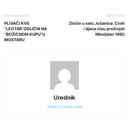
Previous article
Next article
PLIVAČI KVS
Zločin u selu Јošanica: Civili
‘’LEOTAR’’ODLIČNI NA
i djeca nisu preživjeli
‘’BOŽIĆNOM KUPU“U
Nikoljdan 1992
MOSTARU
Urednik
https://tvrudo.com