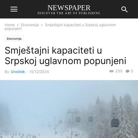
NEWSPAPER
DISCOVER THE ART OF PUBLISHING
Home
Ekonomija
Smještajni kapaciteti u Srpskoj uglavnom
popunjeni
Ekonomija
Smještajni kapaciteti u
Srpskoj uglavnom popunjeni
330
0
By
Urednik
-
15/12/2024