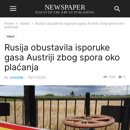
NEWSPAPER
DISCOVER THE ART OF PUBLISHING
Home
Vijesti
Rusija obustavila isporuke gasa Austriji zbog spora oko
plaćanja
Vijesti
Rusija obustavila isporuke
gasa Austriji zbog spora oko
plaćanja
306
0
By
Urednik
-
16/11/2024