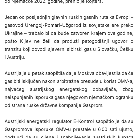
do Njemačke 2022. godine, prenio je Rojters.
Јedan od posljednjih glavnih ruskih gasnih ruta ka Evropi –
gasovod Urengoj-Pomari-Užgorod iz sovjetske ere preko
Ukrajine – trebalo bi da bude zatvoren krajem ove godine,
pošto Kijev ne želi da produži petogodišnji ugovor o
tranzitu koji dovodi sjeverni sibirski gas u Slovačku, Češku
i Austriju.
Austrija je u petak saopštila da je Moskva obavijestila da će
gas biti isključen nakon arbitražne presude u korist OMV-a,
najvećeg austrijskog energetskog dobavljača, zbog
neispunjenih isporuka gasa njegovom njemačkom ogranku
od strane ruske državne kompanije Gasprom.
Austrijski energetski regulator E-Kontrol saopštio je da su
Gaspromove isporuke OMV-u prestale u 6.00 sati ujutro,
dodajući da su cijene i snabdijevanje austrijskih kupaca