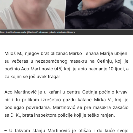
Miloš M., njegov brat blizanac Marko i snaha Marija ubijeni
su večeras u nezapamćenog masakru na Cetinju, koji je
počinio Aco Martinović (45) koji je ubio najmanje 10 ljudi, a
za kojim se još uvek traga!
Aco Martinović je u kafani u centru Cetinja počinio krvavi
pir i tu prilikom izrešetao gazdu kafane Mirka V., koji je
podlegao povredama. Martinović se pre masakra zakačio
sa D. K., brata inspektora policije koji je teško ranjen.
– U takvom stanju Martinović je otišao i do kuće svoje