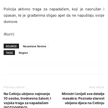
Policija aktivno traga za napadačem, koji je naoružan i
opasan, te je građanima stigao apel da ne napuštaju svoje
domove.
(Kurir)
SOURCE
Nezavisne Novine
TAGS
Region
Previous article
Next article
Na Cetinju ubijeno najmanje
Ministri iznijeli sve detalje
10 osoba, trodnevna žalost; I
masakra: Poznata starost
vojska traga za napadačem
ubijene djece na Cetinju
(FOTO/VIDEO)