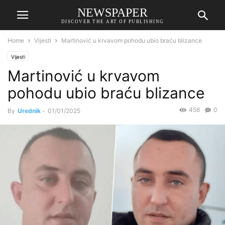
NEWSPAPER
DISCOVER THE ART OF PUBLISHING
Home
Vijesti
Martinović u krvavom pohodu ubio braću blizance
Vijesti
Martinović u krvavom
pohodu ubio braću blizance
456
0
By
Urednik
-
01/01/2025