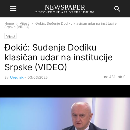
NEWSPAPER
DISCOVER THE ART OF PUBLISHING
Home
Vijesti
Đokić: Suđenje Dodiku klasičan udar na institucije
Srpske (VIDEO)
Vijesti
Đokić: Suđenje Dodiku
klasičan udar na institucije
Srpske (VIDEO)
431
0
By
Urednik
-
03/03/2025