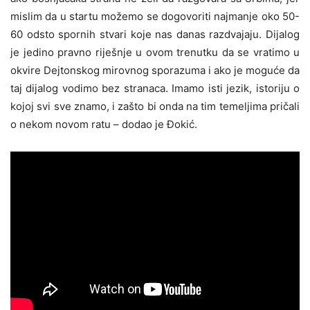
mislim da u startu možemo se dogovoriti najmanje oko 50-
60 odsto spornih stvari koje nas danas razdvajaju. Dijalog
je jedino pravno riješnje u ovom trenutku da se vratimo u
okvire Dejtonskog mirovnog sporazuma i ako je moguće da
taj dijalog vodimo bez stranaca. Imamo isti jezik, istoriju o
kojoj svi sve znamo, i zašto bi onda na tim temeljima pričali
o nekom novom ratu – dodao je Đokić.