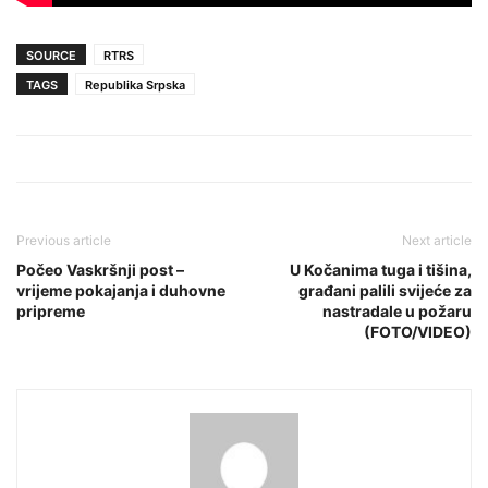
SOURCE
RTRS
TAGS
Republika Srpska
Previous article
Next article
Počeo Vaskršnji post –
U Kočanima tuga i tišina,
vrijeme pokajanja i duhovne
građani palili svijeće za
pripreme
nastradale u požaru
(FOTO/VIDEO)