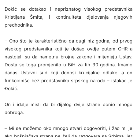
Đokić se dotakao i nepriznatog visokog predstavnika
Kristijana Šmita, i kontinuiteta djelovanja njegovih
predhodnika.
– Ono što je karakteristično da dugi niz godna, od prvog
visokog predstavnika koji je došao ovdje putem OHR-a
nastojali su da nametnu brojne zakone i mijenjaju Ustav.
Dosta se toga promjenilo u BiH za tih 30 godina. Imamo
danas Ustavni sud koji donosi krucijalne odluke, a on
funkcioniše bez predstavnika srpskog naroda – istakao je
Đokić.
On i idalje misli da bi dijalog dvije strane donio mnogo
dobroga.
– Mi se možemo oko mnogo stvari dogovoriti, i žao mi je
ako bošnjačaka strana ne želi da razgovara sa Srbima, jer