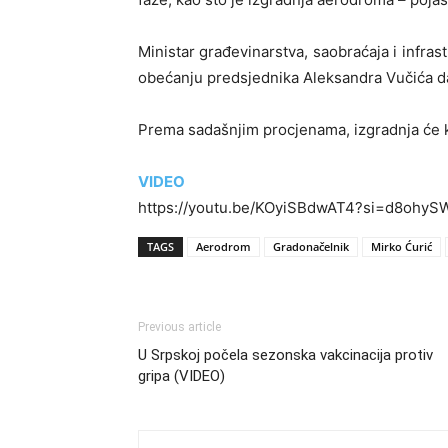
Ministar građevinarstva, saobraćaja i infras
obećanju predsjednika Aleksandra Vučića da
Prema sadašnjim procjenama, izgradnja će k
VIDEO
https://youtu.be/KOyiSBdwAT4?si=d8ohy
TAGS
Aerodrom
Gradonačelnik
Mirko Ćurić
Previous article
U Srpskoj počela sezonska vakcinacija protiv
gripa (VIDEO)