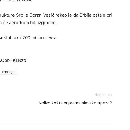
trukture Srbije Goran Vesić rekao je da Srbija ostaje pri
 će aerodrom biti izgrađen.
oštati oko 200 miliona evra.
SWQbbHKLNzd
Trebinje
Next article
Koliko košta priprema slavske trpeze?