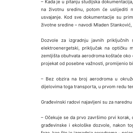
– Kada je u pitanju studijska dokumentacija,
na životnu sredinu, potom će uslijediti 
usvajanje. Kod sve dokumentacije su primij
životne sredine – navodi Mladen Stanković,
Dozvole za izgradnju javnih priključnih 
elektroenergetski, priključak na optičku
zemljišta obuhvata aerodroma koštaće oko dv
projekat od posebne važnosti, promijenio bi 
– Bez obzira na broj aerodroma u okružen
dijelovima toga transporta, u prvom redu te
Građevinski radovi najavljeni su za narednu
– Očekuje se da prvo završimo prvi korak
građevinske i ekološke dozvole, nakon to
faze, kao što je izgradnja aerodroma – pojas