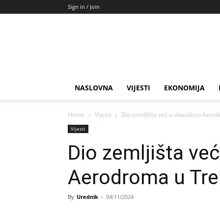
Sign in / Join
NASLOVNA
VIJESTI
EKONOMIJA
Home
Vijesti
Dio zemljišta već u vlasništvu Aero
Vijesti
Dio zemljišta već
Aerodroma u Tre
By
Urednik
-
04/11/2024