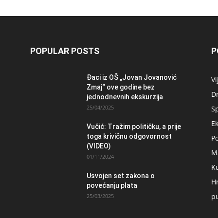
POPULAR POSTS
P
Đaci iz OŠ „Jovan Jovanović
Vi
Zmaj“ ove godine bez
D
jednodnevnih ekskurzija
25/04/2025
S
E
Vučić: Tražim političku, a prije
toga krivičnu odgovornost
Po
(VIDEO)
M
01/11/2024
K
Usvojen set zakona o
H
povećanju plata
pu
25/03/2025