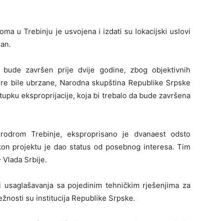
a u Trebinju je usvojena i izdati su lokacijski uslovi
san.
bude završen prije dvije godine, zbog objektivnih
dure bile ubrzane, Narodna skupština Republike Srpske
upku eksproprijacije, koja bi trebalo da bude završena
rodrom Trebinje, eksproprisano je dvanaest odsto
akon projektu je dao status od posebnog interesa. Tim
– Vlada Srbije.
i usaglašavanja sa pojedinim tehničkim rješenjima za
žnosti su institucija Republike Srpske.