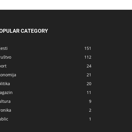
OPULAR CATEGORY
jesti
151
ruštvo
112
port
24
konomija
21
litika
20
agazin
11
ultura
9
ronika
2
blic
1