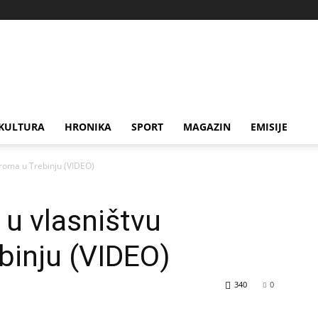
KULTURA
HRONIKA
SPORT
MAGAZIN
EMISIJE
droma u Trebinju (VIDEO)
 u vlasništvu
binju (VIDEO)
340
0