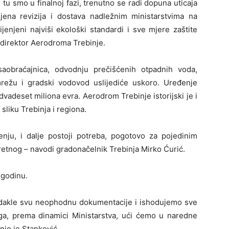
 tu smo u finalnoj fazi, trenutno se radi dopuna uticaja
njena revizija i dostava nadležnim ministarstvima na
enjeni najviši ekološki standardi i sve mjere zaštite
 direktor Aerodroma Trebinje.
saobraćajnica, odvodnju prečišćenih otpadnih voda,
 mrežu i gradski vodovod uslijediće uskoro. Uređenje
adeset miliona evra. Aerodrom Trebinje istorijski je i
sliku Trebinja i regiona.
ju, i dalje postoji potreba, pogotovo za pojedinim
retnog – navodi gradonačelnik Trebinja Mirko Ćurić.
 godinu.
, dakle svu neophodnu dokumentacije i ishodujemo sve
ga, prema dinamici Ministarstva, ući ćemo u naredne
nio je Stanković