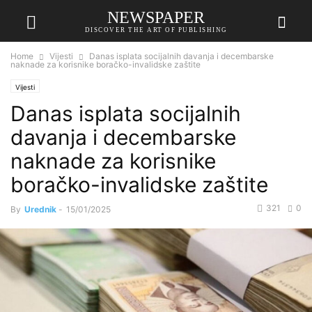
NEWSPAPER
DISCOVER THE ART OF PUBLISHING
Home
Vijesti
Danas isplata socijalnih davanja i decembarske
naknade za korisnike boračko-invalidske zaštite
Vijesti
Danas isplata socijalnih
davanja i decembarske
naknade za korisnike
boračko-invalidske zaštite
321
0
By
Urednik
-
15/01/2025