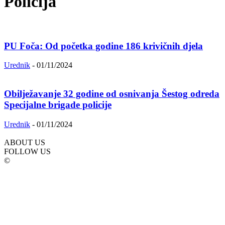
Policija
PU Foča: Od početka godine 186 krivičnih djela
Urednik
-
01/11/2024
Obilježavanje 32 godine od osnivanja Šestog odreda
Specijalne brigade policije
Urednik
-
01/11/2024
ABOUT US
FOLLOW US
©