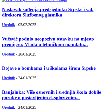
Nastavak suđenja predsjedniku Srpske i v.d.
direktora Službenog glasnika
Urednik
-
05/02/2025
Vučević podnio neopozivu ostavku na mjesto
premijera; Vlada u tehničkom mandatu...
Urednik
-
28/01/2025
Dojave o bombama i u školama širom Srpske
Urednik
-
24/01/2025
Banjaluka: Više osnovnih i srednjih škola dobile
poruke o postavljenim eksplozivnim...
Urednik
-
24/01/2025