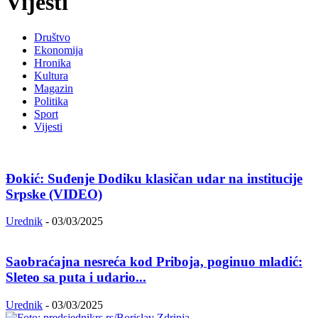
Vijesti
Društvo
Ekonomija
Hronika
Kultura
Magazin
Politika
Sport
Vijesti
Đokić: Suđenje Dodiku klasičan udar na institucije
Srpske (VIDEO)
Urednik
-
03/03/2025
Saobraćajna nesreća kod Priboja, poginuo mladić:
Sleteo sa puta i udario...
Urednik
-
03/03/2025