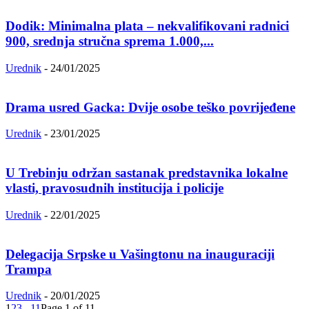
Dodik: Minimalna plata – nekvalifikovani radnici
900, srednja stručna sprema 1.000,...
Urednik
-
24/01/2025
Drama usred Gacka: Dvije osobe teško povrijeđene
Urednik
-
23/01/2025
U Trebinju održan sastanak predstavnika lokalne
vlasti, pravosudnih institucija i policije
Urednik
-
22/01/2025
Delegacija Srpske u Vašingtonu na inauguraciji
Trampa
Urednik
-
20/01/2025
1
2
3
...
11
Page 1 of 11